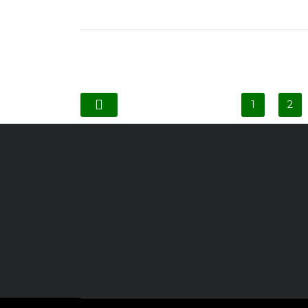
1
2
FARM &
FORESTRY
Limited