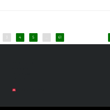
3
4
5
…
61
44 Stuart St
Ardersier,
Inverness
IV2 7RS
01667 462 608