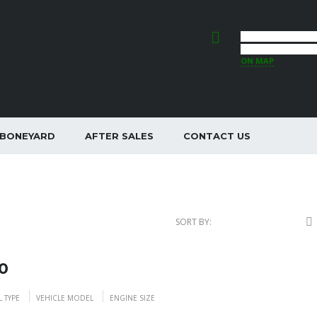
44 STUART ST. A
INVERNESS-SHIRE
ON MAP
BONEYARD
AFTER SALES
CONTACT US
SORT BY:
0
L TYPE
VEHICLE MODEL
ENGINE SIZE